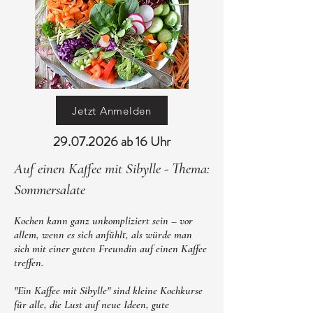
Sie haben Fragen zu einem unserer Kurse?
einzelnen Gänge.

Dann schreiben Sie uns gerne eine E-Mail an
info@torhaus-moehnesee.de
Ein Abend für alle, die saisonale Küche lieben, 
neue Geschmackskombinationen entdecken 
möchten und die goldene Jahreszeit mit allen 
Sinnen genießen wollen.

Preis: 139€ pro Person | 

Jetzt Anmelden
249€ pro Paar
29.07.2026
ab 16 Uhr
Auf einen Kaffee mit Sibylle - Thema:
Sommersalate
Kochen kann ganz unkompliziert sein – vor 
allem, wenn es sich anfühlt, als würde man 
sich mit einer guten Freundin auf einen Kaffee 
treffen.

"Ein Kaffee mit Sibylle" sind kleine Kochkurse 
für alle, die Lust auf neue Ideen, gute 