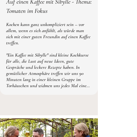
Sommersalate

Auf einen Kaffee mit Sibylle - Thema:
Tomaten
Tomaten im Fokus
Kochen kann ganz unkompliziert sein – vor 
allem, wenn es sich anfühlt, als würde man 
sich mit einer guten Freundin auf einen Kaffee 
treffen.

"Ein Kaffee mit Sibylle" sind kleine Kochkurse 
für alle, die Lust auf neue Ideen, gute 
Gespräche und leckere Rezepte haben. In 
gemütlicher Atmosphäre treffen wir uns 90 
Minuten lang in einer kleinen Gruppe im 
Torhäuschen und widmen uns jedes Mal einem 
neuen saisonalen Thema.

Ob frische Sommersalate, aromatische Tomaten 
oder weitere kulinarische Highlights – hier geht 
es nicht um Perfektion, sondern um 
Inspiration, Genuss und Spaß am gemeinsamen 
Kochen.
