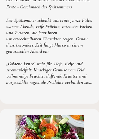
Ernte - Geschmack des Spätsommers
Der Spätsommer schenkt uns seine ganze Fülle: 
warme Abende, reife Früchte, intensive Farben 
und Zutaten, die jetzt ihren 
unverwechselbaren Charakter zeigen. Genau 
diese besondere Zeit fängt Marco in einem 
genussvollen Abend ein.

„Goldene Ernte“ steht für Tiefe, Reife und 
Aromavielfalt. Knackiges Gemüse vom Feld, 
vollmundige Früchte, duftende Kräuter und 
ausgewählte regionale Produkte verbinden sich 
zu kreativen Kompositionen mit 
überraschender Raffinesse. 

Mit seiner Erfahrung aus der 
Sternegastronomie und seiner Leidenschaft als 
Sommelier gestaltet Marco ein Menü aus 
regionalen Produkten des Spätsommers. Die 
begleitenden Weine sind fein abgestimmt und 
unterstreichen die Tiefe und Wärme der 