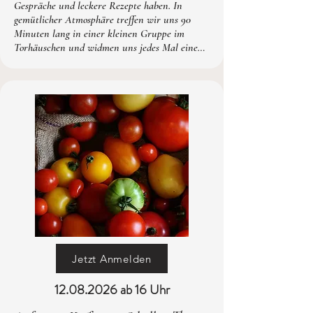
Gespräche und leckere Rezepte haben. In 
gemütlicher Atmosphäre treffen wir uns 90 
Minuten lang in einer kleinen Gruppe im 
Torhäuschen und widmen uns jedes Mal einem 
neuen saisonalen Thema.

Ob frische Sommersalate, aromatische Tomaten 
oder weitere kulinarische Highlights – hier geht 
es nicht um Perfektion, sondern um 
Inspiration, Genuss und Spaß am gemeinsamen 
Kochen.

24.90 € pro Person – inklusive aller Zutaten, 
Wasser und natürlich einer guten Tasse Kaffee 
mit Sibylle. 

Da die Teilnehmerzahl bewusst klein gehalten 
ist, sind die Plätze schnell vergeben. Eine 
frühzeitige Anmeldung lohnt sich.

Jetzt Anmelden
Die nächsten Termine:

12.08.2026
ab 16 Uhr