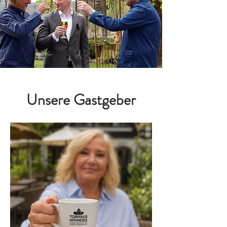
24.90 € pro Person – inklusive aller Zutaten, 
Wasser und natürlich einer guten Tasse Kaffee 
mit Sibylle. 

Da die Teilnehmerzahl bewusst klein gehalten 
ist, sind die Plätze schnell vergeben. Eine 
frühzeitige Anmeldung lohnt sich.

Die nächsten Termine:

Unsere Gastgeber
Sommersalate

Tomaten